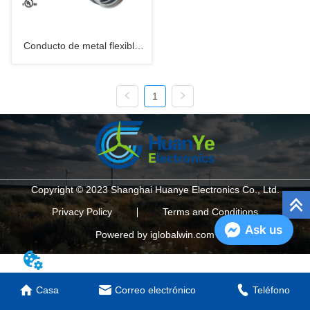
Conducto de metal flexible
hermético a líquidos (UL)
1
Copyright © 2023 Shanghai Huanye Electronics Co., Ltd.
Privacy Policy
Terms and Conditions
Ask us
Powered by iglobalwin.com
Casa
Correo electrónico
Teléfono