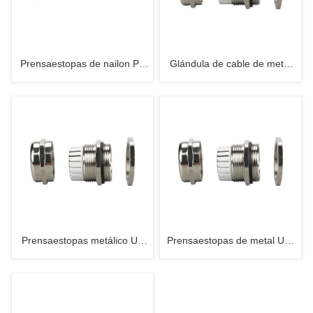
Prensaestopas de nailon PA
Glándula de cable de metal
UL-rosca larga-métrica
UL-PG
Prensaestopas metálico UL
Prensaestopas de metal UL-
métrico
NPT