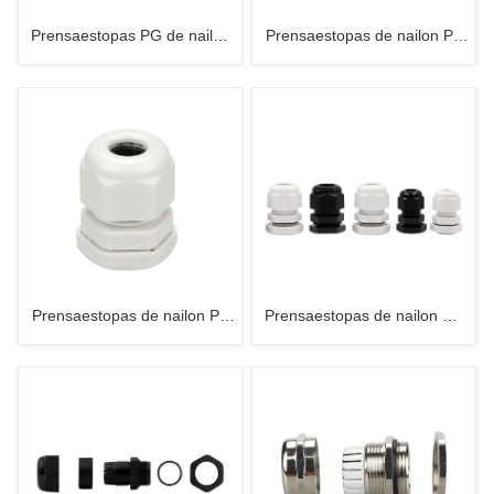
Prensaestopas PG de nailon
Prensaestopas de nailon PA
UL PA
UL, sistema métrico
Prensaestopas de nailon PA
Prensaestopas de nailon UL
UL-NPT
PA - Rosca larga - PG