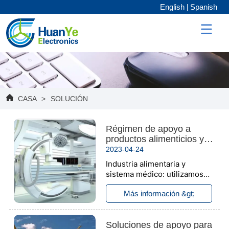
English
Spanish
CASA
>
SOLUCIÓN
Régimen de apoyo a
productos alimenticios y
médicos
2023-04-24
Industria alimentaria y
sistema médico: utilizamos
bridas de nailon resistentes a
Más información &gt;
la corrosión, mangueras de
metal, terminales de tierra,
mangueras de nailon, canales
Soluciones de apoyo para
de nailon. El producto cumple