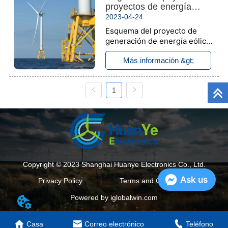
proyectos de energía
de aguas residuales.
eólica
2023-04-24
Esquema del proyecto de
generación de energía eólica:
para la generación de energía
Más información &gt;
eólica, el paquete completo
del barril de la torre incluye
puente, cable, lámpara,
1
interruptor, productos de
protección de caucho,
materiales auxiliares
eléctricos, i...
Copyright © 2023 Shanghai Huanye Electronics Co., Ltd.
Ask us
Privacy Policy
Terms and Conditions
Powered by iglobalwin.com
Casa
Correo electrónico
Teléfono