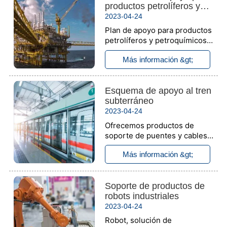
productos petrolíferos y
con la certificación CE.UL.
petroquímicos
2023-04-24
Plan de apoyo para productos
petrolíferos y petroquímicos:
caja de conexiones a prueba
Más información &gt;
de explosiones, lámparas a
prueba de explosiones,
interruptor a prueba de
Esquema de apoyo al tren
explosiones, Gran a prueba
subterráneo
de explosiones
2023-04-24
Ofrecemos productos de
soporte de puentes y cables
con certificación CE y UL,
Más información &gt;
acero inoxidable 316 de
banda estrecha de alta calidad
y productos de protección de
Soporte de productos de
caucho.
robots industriales
2023-04-24
Robot, solución de