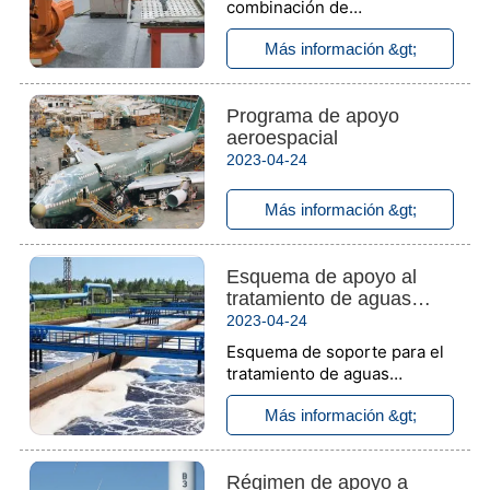
combinación de
automatización: tenemos
Más información &gt;
tubería de roscado estándar
estadounidense, manguera
de nailon y toma de
Programa de apoyo
interruptor a juego. Esquema
aeroespacial
de apoyo aeroespacial:
Lámparas de aviación de
2023-04-24
apoyo y luces de canal de
aeropuerto.
Más información &gt;
Esquema de apoyo al
tratamiento de aguas
residuales
2023-04-24
Esquema de soporte para el
tratamiento de aguas
residuales: tubería curva de
Más información &gt;
metal anticorrosión y caja de
conexiones a prueba de agua,
así como soporte para la línea
Régimen de apoyo a
de producción de tratamiento